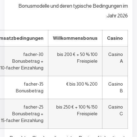
Gültigkei
30 T
45 T
60 T