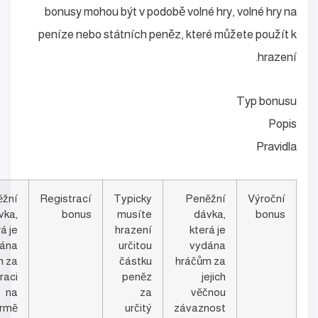
Typicky
Peněžní
Odvádění
Typicky
Peněžn
musíte
dávka,
bonus
musíte
dávka
hrazení
která je
hrazení
která j
určitou
vydána
určitou
vydán
částku
hráčům
částku
hráčů
peněz za
za
peněz
z
odvádění
odvádění
za
každ
peněz.
peněz.
každé
peněžn